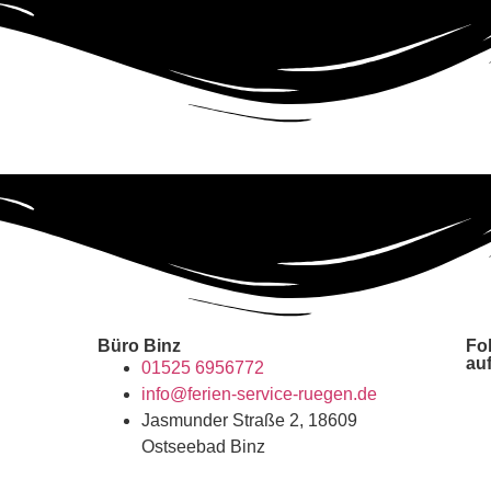
Büro Binz
Fo
auf
01525 6956772
info@ferien-service-ruegen.de
Jasmunder Straße 2, 18609
Ostseebad Binz